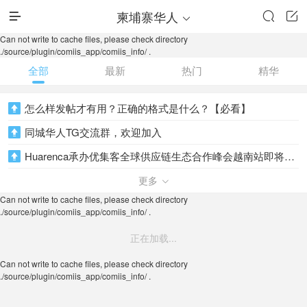
柬埔寨华人




Can not write to cache files, please check directory
./source/plugin/comiis_app/comiis_info/ .
全部
最新
热门
精华
怎么样发帖才有用？正确的格式是什么？【必看】

同城华人TG交流群，欢迎加入

Huarenca承办优集客全球供应链生态合作峰会越南站即将举行

HuaRenCa承办CESS DAO 韩国大会圆满成功
更多


Can not write to cache files, please check directory
HuaRenCa与捷途会务联合承办的优集客全球供应链大会在越南成功举办！

./source/plugin/comiis_app/comiis_info/ .
信息全球置顶，首页推荐，80美元/一周！欢迎下单

正在加载...
Can not write to cache files, please check directory
./source/plugin/comiis_app/comiis_info/ .