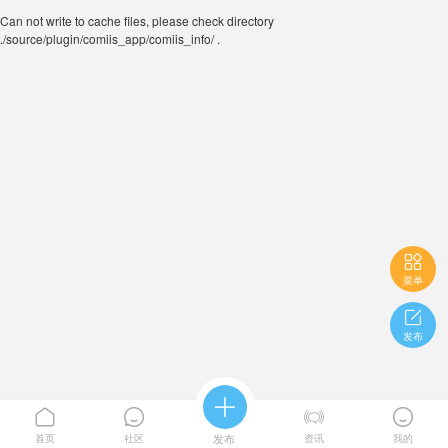
Can not write to cache files, please check directory
./source/plugin/comiis_app/comiis_info/ .

菜单

发布





首页
社区
发布
资讯
我的